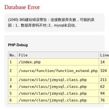
Database Error
(1040) 365建站错误警告：连接数据库失败，可能的原
因：1、数据库密码不对; 2、mysql未启动。
PHP Debug
No.
File
Line
1
/index.php
14
2
/source/function/function_extend.php
324
3
/source/class/jzmysql.class.php
211
4
/source/class/jzmysql.class.php
62
5
/source/class/jzmysql.class.php
94
6
/source/class/jzmysql.class.php
76