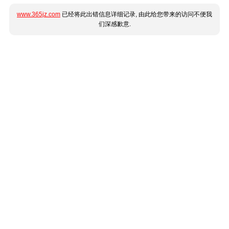
www.365jz.com
已经将此出错信息详细记录, 由此给您带来的访问不便我
们深感歉意.