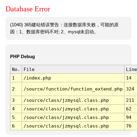
Database Error
(1040) 365建站错误警告：连接数据库失败，可能的原
因：1、数据库密码不对; 2、mysql未启动。
PHP Debug
No.
File
Line
1
/index.php
14
2
/source/function/function_extend.php
324
3
/source/class/jzmysql.class.php
211
4
/source/class/jzmysql.class.php
62
5
/source/class/jzmysql.class.php
94
6
/source/class/jzmysql.class.php
76