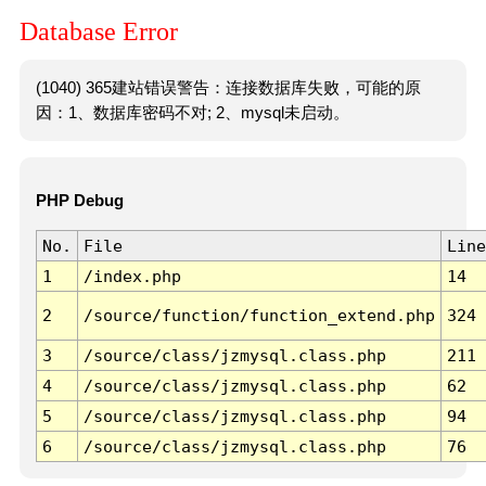
Database Error
(1040) 365建站错误警告：连接数据库失败，可能的原
因：1、数据库密码不对; 2、mysql未启动。
PHP Debug
No.
File
Line
1
/index.php
14
2
/source/function/function_extend.php
324
3
/source/class/jzmysql.class.php
211
4
/source/class/jzmysql.class.php
62
5
/source/class/jzmysql.class.php
94
6
/source/class/jzmysql.class.php
76