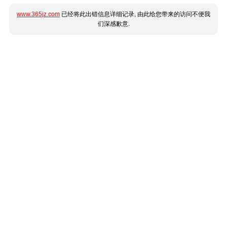
www.365jz.com
已经将此出错信息详细记录, 由此给您带来的访问不便我
们深感歉意.