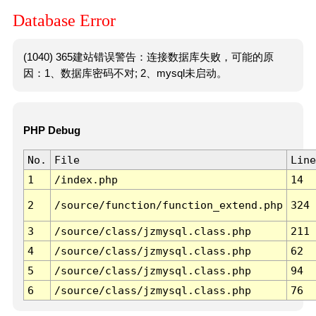
Database Error
(1040) 365建站错误警告：连接数据库失败，可能的原
因：1、数据库密码不对; 2、mysql未启动。
PHP Debug
No.
File
Line
1
/index.php
14
2
/source/function/function_extend.php
324
3
/source/class/jzmysql.class.php
211
4
/source/class/jzmysql.class.php
62
5
/source/class/jzmysql.class.php
94
6
/source/class/jzmysql.class.php
76