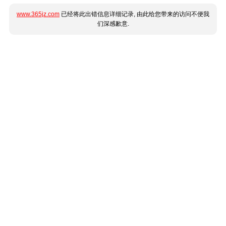
www.365jz.com
已经将此出错信息详细记录, 由此给您带来的访问不便我
们深感歉意.