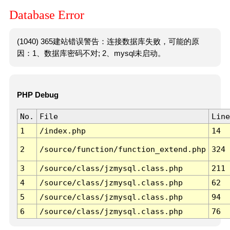
Database Error
(1040) 365建站错误警告：连接数据库失败，可能的原
因：1、数据库密码不对; 2、mysql未启动。
PHP Debug
No.
File
Line
1
/index.php
14
2
/source/function/function_extend.php
324
3
/source/class/jzmysql.class.php
211
4
/source/class/jzmysql.class.php
62
5
/source/class/jzmysql.class.php
94
6
/source/class/jzmysql.class.php
76