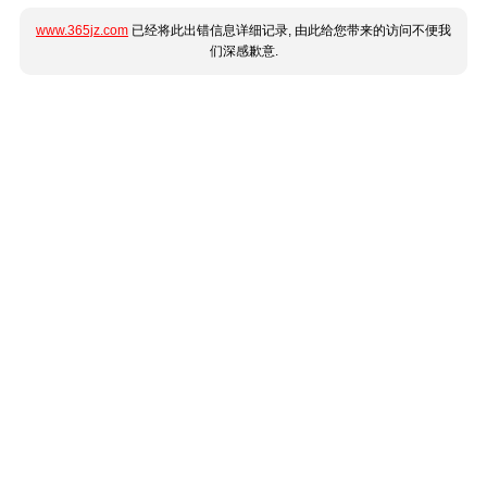
www.365jz.com
已经将此出错信息详细记录, 由此给您带来的访问不便我
们深感歉意.