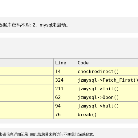
据库密码不对; 2、mysql未启动。
Line
Code
14
checkredirect()
324
jzmysql->Fetch_First(
211
jzmysql->Init()
62
jzmysql->Open()
94
jzmysql->halt()
76
break()
出错信息详细记录, 由此给您带来的访问不便我们深感歉意.