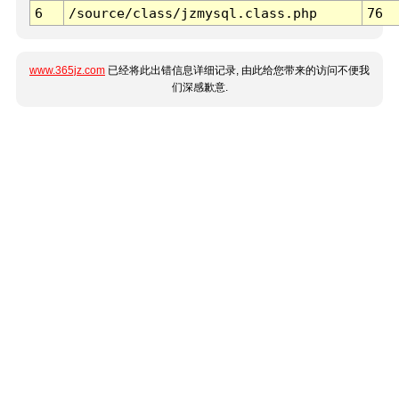
6
/source/class/jzmysql.class.php
76
www.365jz.com
已经将此出错信息详细记录, 由此给您带来的访问不便我
们深感歉意.