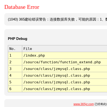
Database Error
(1040) 365建站错误警告：连接数据库失败，可能的原因：1、数
PHP Debug
No.
File
1
/index.php
2
/source/function/function_extend.php
3
/source/class/jzmysql.class.php
4
/source/class/jzmysql.class.php
5
/source/class/jzmysql.class.php
6
/source/class/jzmysql.class.php
www.365jz.com
已经将此