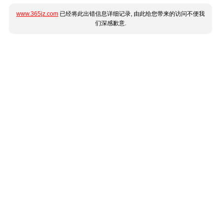
www.365jz.com
已经将此出错信息详细记录, 由此给您带来的访问不便我
们深感歉意.