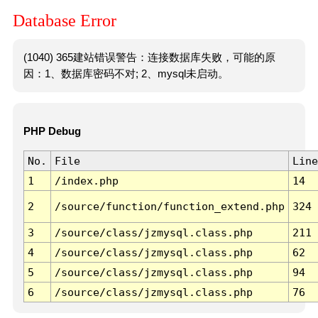
Database Error
(1040) 365建站错误警告：连接数据库失败，可能的原
因：1、数据库密码不对; 2、mysql未启动。
PHP Debug
No.
File
Line
1
/index.php
14
2
/source/function/function_extend.php
324
3
/source/class/jzmysql.class.php
211
4
/source/class/jzmysql.class.php
62
5
/source/class/jzmysql.class.php
94
6
/source/class/jzmysql.class.php
76