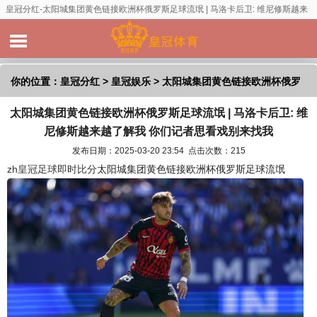
皇冠分红-太阳城集团黄色链接欧洲杯俄罗斯足球流氓 | 马洛卡后卫: 维尼修斯越来
越了解我 你们记者思看戏别来找我
你的位置：
皇冠分红
>
皇冠娱乐
> 太阳城集团黄色链接欧洲杯俄罗
太阳城集团黄色链接欧洲杯俄罗斯足球流氓 | 马洛卡后卫: 维
斯足球流氓 | 马洛卡后卫: 维尼修斯越来越了解我 你们记者思看戏别
尼修斯越来越了解我 你们记者思看戏别来找我
来找我
发布日期：2025-03-20 23:54 点击次数：215
zh皇冠足球即时比分
太阳城集团黄色链接欧洲杯俄罗斯足球流氓