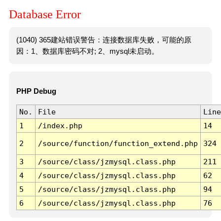
Database Error
(1040) 365建站错误警告：连接数据库失败，可能的原
因：1、数据库密码不对; 2、mysql未启动。
PHP Debug
No.
File
Line
1
/index.php
14
2
/source/function/function_extend.php
324
3
/source/class/jzmysql.class.php
211
4
/source/class/jzmysql.class.php
62
5
/source/class/jzmysql.class.php
94
6
/source/class/jzmysql.class.php
76