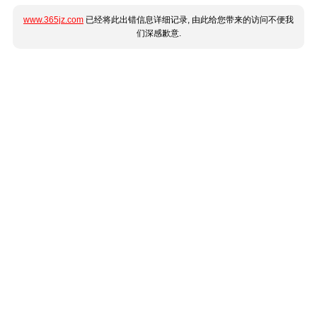
www.365jz.com
已经将此出错信息详细记录, 由此给您带来的访问不便我
们深感歉意.