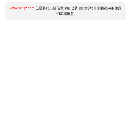
www.365jz.com
已经将此出错信息详细记录, 由此给您带来的访问不便我
们深感歉意.