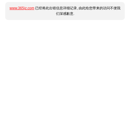
www.365jz.com
已经将此出错信息详细记录, 由此给您带来的访问不便我
们深感歉意.