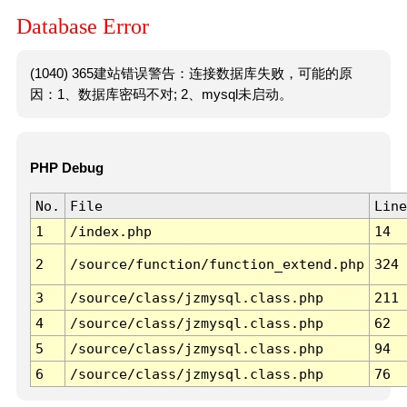
Database Error
(1040) 365建站错误警告：连接数据库失败，可能的原
因：1、数据库密码不对; 2、mysql未启动。
PHP Debug
No.
File
Line
1
/index.php
14
2
/source/function/function_extend.php
324
3
/source/class/jzmysql.class.php
211
4
/source/class/jzmysql.class.php
62
5
/source/class/jzmysql.class.php
94
6
/source/class/jzmysql.class.php
76