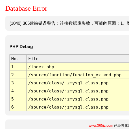
Database Error
(1040) 365建站错误警告：连接数据库失败，可能的原因：1、数
PHP Debug
No.
File
1
/index.php
2
/source/function/function_extend.php
3
/source/class/jzmysql.class.php
4
/source/class/jzmysql.class.php
5
/source/class/jzmysql.class.php
6
/source/class/jzmysql.class.php
www.365jz.com
已经将此